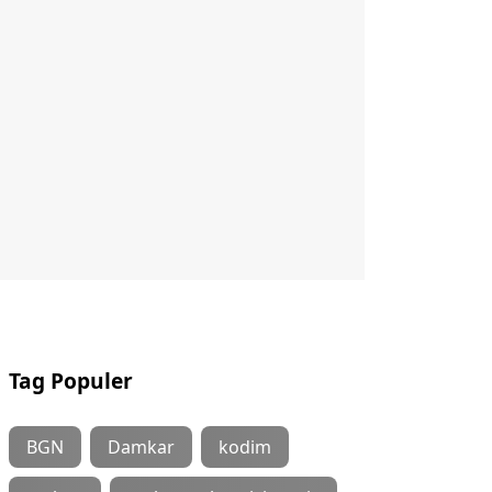
Tag Populer
BGN
Damkar
kodim