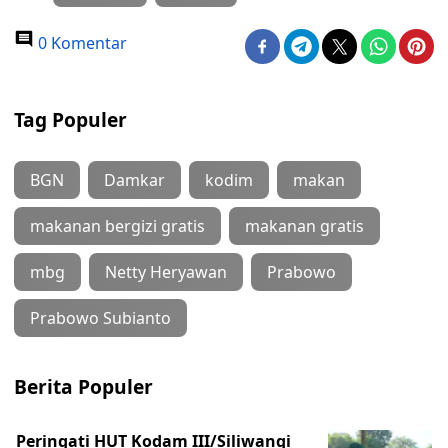
0 Komentar
Tag Populer
BGN
Damkar
kodim
makan
makanan bergizi gratis
makanan gratis
mbg
Netty Heryawan
Prabowo
Prabowo Subianto
Berita Populer
Peringati HUT Kodam III/Siliwangi