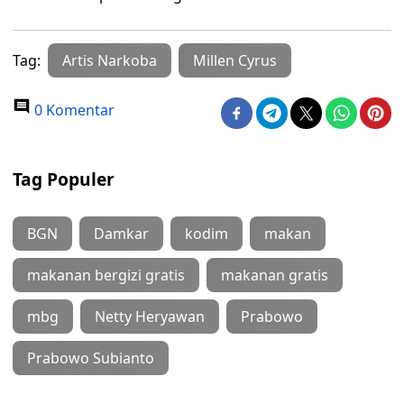
Tag:
Artis Narkoba
Millen Cyrus
0 Komentar
Tag Populer
BGN
Damkar
kodim
makan
makanan bergizi gratis
makanan gratis
mbg
Netty Heryawan
Prabowo
Prabowo Subianto