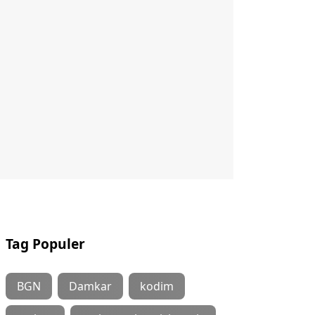
Tag Populer
BGN
Damkar
kodim