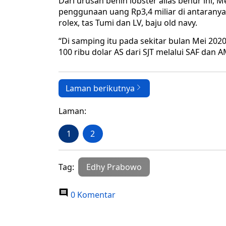
Dari urusan benih lobster alias benur ini
penggunaan uang Rp3,4 miliar di antaranya
rolex, tas Tumi dan LV, baju old navy.
“Di samping itu pada sekitar bulan Mei 20
100 ribu dolar AS dari SJT melalui SAF dan 
Laman berikutnya
Laman:
1
2
Tag:
Edhy Prabowo
0 Komentar