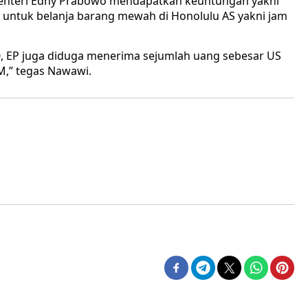
, Menteri Edhy Prabowo mendapatkan keuntungan yakni
 untuk belanja barang mewah di Honolulu AS yakni jam
20, EP juga diduga menerima sejumlah uang sebesar US
AM,” tegas Nawawi.