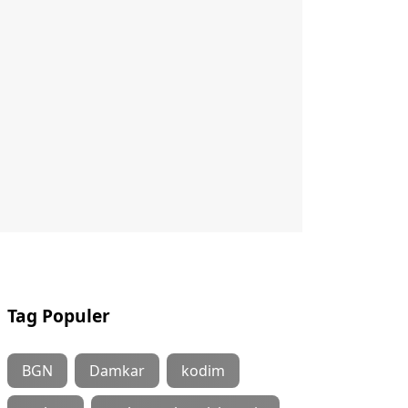
Tag Populer
BGN
Damkar
kodim