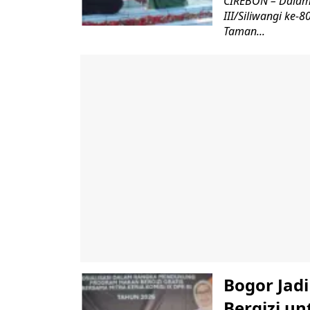
CIREBON – Dalam
III/Siliwangi ke
Taman...
Bogor Jad
Bergizi u