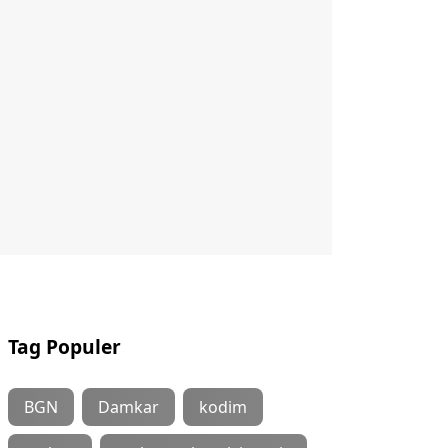
Tag Populer
BGN
Damkar
kodim