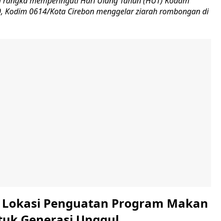
 rangka memperingati Hari Ulang Tahun (HUT) Kodam
-80, Kodim 0614/Kota Cirebon menggelar ziarah rombongan di
i Lokasi Penguatan Program Makan
ntuk Generasi Unggul