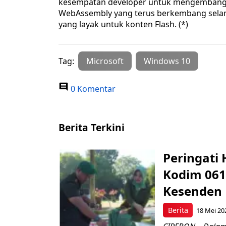
kesempatan developer untuk mengembangk
WebAssembly yang terus berkembang selama
yang layak untuk konten Flash. (*)
Tag:
Microsoft
Windows 10
0 Komentar
Berita Terkini
Peringati 
Kodim 061
Kesenden
Berita
18 Mei 20