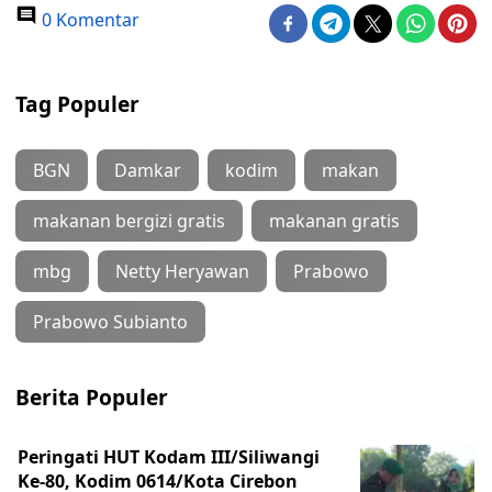
0 Komentar
Tag Populer
BGN
Damkar
kodim
makan
makanan bergizi gratis
makanan gratis
mbg
Netty Heryawan
Prabowo
Prabowo Subianto
Berita Populer
Peringati HUT Kodam III/Siliwangi
Ke-80, Kodim 0614/Kota Cirebon