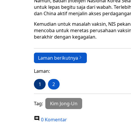
Namun, Badan Intelijen Nasional Korea Sel
untuk lepas begitu saja dari wabah. Terlebi
dan China aktif menjalin akses perdagangan
Kemudian untuk masalah vaksin, NIS peka
mencoba untuk meretas perusahaan vaksin 
berakhir dengan kegagalan.
Laman berikutnya
Laman:
1
2
Tag:
Kim Jong-Un
0 Komentar