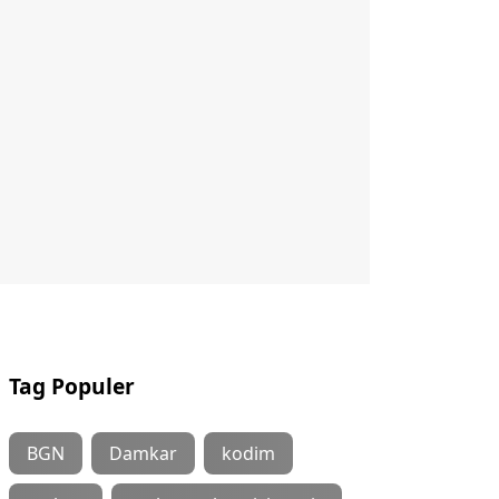
Tag Populer
BGN
Damkar
kodim