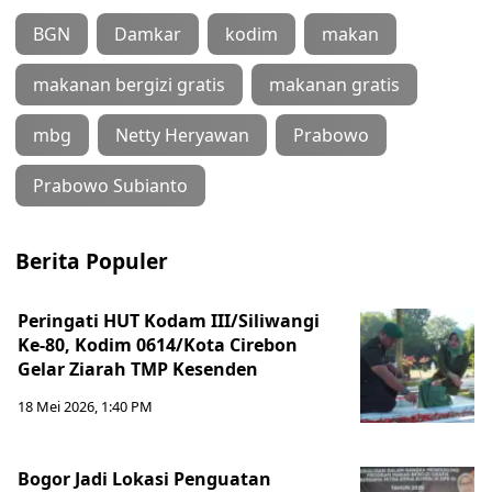
BGN
Damkar
kodim
makan
makanan bergizi gratis
makanan gratis
mbg
Netty Heryawan
Prabowo
Prabowo Subianto
Berita Populer
Peringati HUT Kodam III/Siliwangi
Ke-80, Kodim 0614/Kota Cirebon
Gelar Ziarah TMP Kesenden
18 Mei 2026, 1:40 PM
Bogor Jadi Lokasi Penguatan