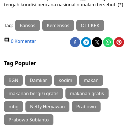
tengah kondisi bencana nasional nonalam tersebut. (*)
Tag:
Bansos
Kemensos
OTT KPK
0 Komentar
Tag Populer
BGN
Damkar
kodim
makan
makanan bergizi gratis
makanan gratis
mbg
Netty Heryawan
Prabowo
Prabowo Subianto