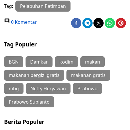
Tag:
Pelabuhan Patimban
0 Komentar
Tag Populer
BGN
Damkar
kodim
makan
makanan bergizi gratis
makanan gratis
mbg
Netty Heryawan
Prabowo
Prabowo Subianto
Berita Populer