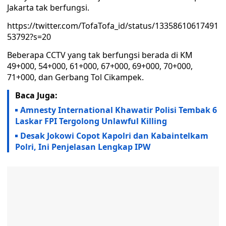
Jakarta tak berfungsi.
https://twitter.com/TofaTofa_id/status/13358610617491
53792?s=20
Beberapa CCTV yang tak berfungsi berada di KM
49+000, 54+000, 61+000, 67+000, 69+000, 70+000,
71+000, dan Gerbang Tol Cikampek.
Baca Juga:
Amnesty International Khawatir Polisi Tembak 6
Laskar FPI Tergolong Unlawful Killing
Desak Jokowi Copot Kapolri dan Kabaintelkam
Polri, Ini Penjelasan Lengkap IPW