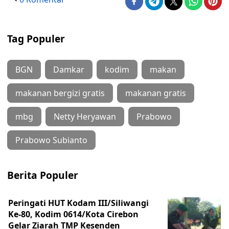
Tag Populer
BGN
Damkar
kodim
makan
makanan bergizi gratis
makanan gratis
mbg
Netty Heryawan
Prabowo
Prabowo Subianto
Berita Populer
Peringati HUT Kodam III/Siliwangi
Ke-80, Kodim 0614/Kota Cirebon
Gelar Ziarah TMP Kesenden