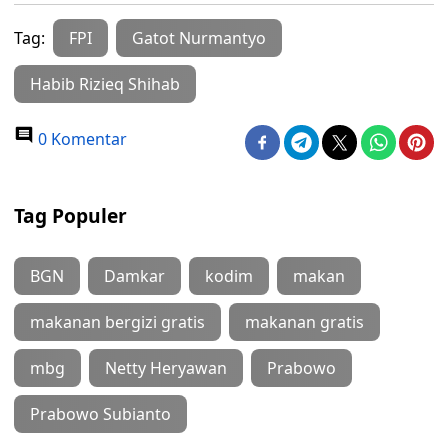
Tag:
FPI
Gatot Nurmantyo
Habib Rizieq Shihab
0 Komentar
Tag Populer
BGN
Damkar
kodim
makan
makanan bergizi gratis
makanan gratis
mbg
Netty Heryawan
Prabowo
Prabowo Subianto