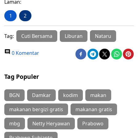
Laman:
1
2
Tag:
Cuti Bersama
Liburan
Nataru
0 Komentar
Tag Populer
BGN
Damkar
kodim
makan
makanan bergizi gratis
makanan gratis
mbg
Netty Heryawan
Prabowo
Prabowo Subianto