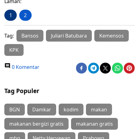
Laman:
1
2
Tag:
Bansos
Juliari Batubara
Kemensos
KPK
0 Komentar
Tag Populer
BGN
Damkar
kodim
makan
makanan bergizi gratis
makanan gratis
mbg
Netty Heryawan
Prabowo