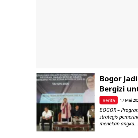
Bogor Jad
Bergizi u
Berita
17 Mei 20
BOGOR – Program 
strategis pemerin
menekan angka...