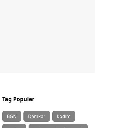
Tag Populer
BGN
Damkar
kodim