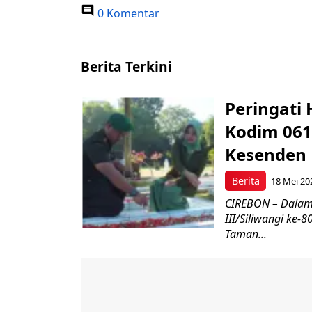
0 Komentar
Berita Terkini
Peringati 
Kodim 061
Kesenden
Berita
18 Mei 20
CIREBON – Dalam
III/Siliwangi ke
Taman...