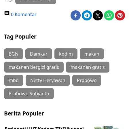
0 Komentar
Tag Populer
BGN
Damkar
kodim
makan
makanan bergizi gratis
makanan gratis
mbg
Netty Heryawan
Prabowo
Prabowo Subianto
Berita Populer