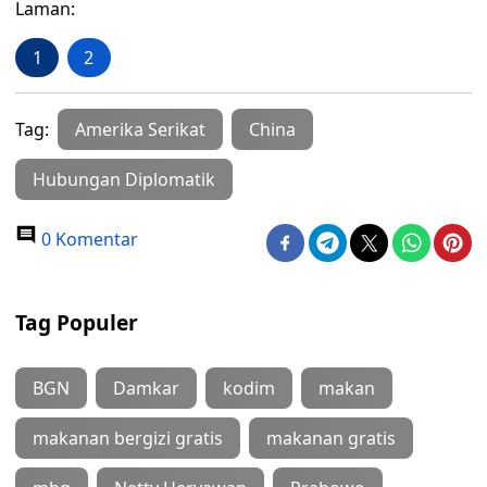
Laman:
1
2
Tag:
Amerika Serikat
China
Hubungan Diplomatik
0 Komentar
Tag Populer
BGN
Damkar
kodim
makan
makanan bergizi gratis
makanan gratis