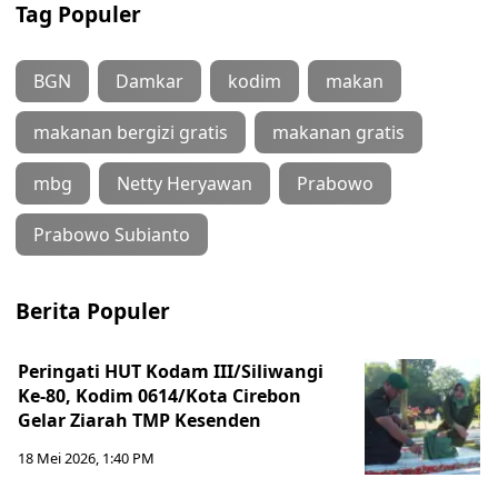
Tag Populer
BGN
Damkar
kodim
makan
makanan bergizi gratis
makanan gratis
mbg
Netty Heryawan
Prabowo
Prabowo Subianto
Berita Populer
Peringati HUT Kodam III/Siliwangi
Ke-80, Kodim 0614/Kota Cirebon
Gelar Ziarah TMP Kesenden
18 Mei 2026, 1:40 PM