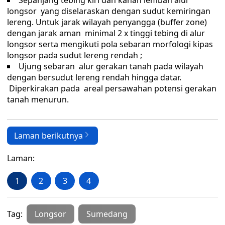
Sepanjang tebing kiri dan kanan lembah alur
longsor yang diselaraskan dengan sudut kemiringan
lereng. Untuk jarak wilayah penyangga (buffer zone)
dengan jarak aman minimal 2 x tinggi tebing di alur
longsor serta mengikuti pola sebaran morfologi kipas
longsor pada sudut lereng rendah ;
Ujung sebaran alur gerakan tanah pada wilayah
dengan bersudut lereng rendah hingga datar.
Diperkirakan pada areal persawahan potensi gerakan
tanah menurun.
Laman berikutnya
Laman:
1
2
3
4
Tag:
Longsor
Sumedang