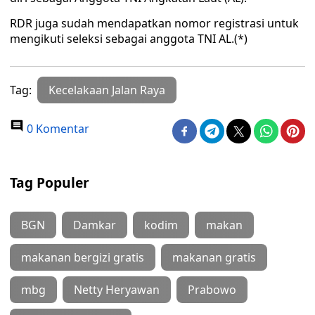
RDR juga sudah mendapatkan nomor registrasi untuk
mengikuti seleksi sebagai anggota TNI AL.(*)
Tag:
Kecelakaan Jalan Raya
0 Komentar
Tag Populer
BGN
Damkar
kodim
makan
makanan bergizi gratis
makanan gratis
mbg
Netty Heryawan
Prabowo