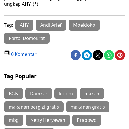
ungkap AHY. (*)
Tag:
AHY
Andi Arief
Moeldoko
Partai Demokrat
0 Komentar
Tag Populer
BGN
Damkar
kodim
makan
makanan bergizi gratis
makanan gratis
mbg
Netty Heryawan
Prabowo