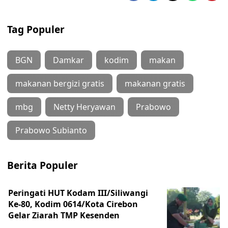
Tag Populer
BGN
Damkar
kodim
makan
makanan bergizi gratis
makanan gratis
mbg
Netty Heryawan
Prabowo
Prabowo Subianto
Berita Populer
Peringati HUT Kodam III/Siliwangi
Ke-80, Kodim 0614/Kota Cirebon
Gelar Ziarah TMP Kesenden