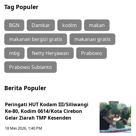
Tag Populer
BGN
Damkar
kodim
makan
makanan bergizi gratis
makanan gratis
mbg
Netty Heryawan
Prabowo
Prabowo Subianto
Berita Populer
Peringati HUT Kodam III/Siliwangi
Ke-80, Kodim 0614/Kota Cirebon
Gelar Ziarah TMP Kesenden
18 Mei 2026, 1:40 PM