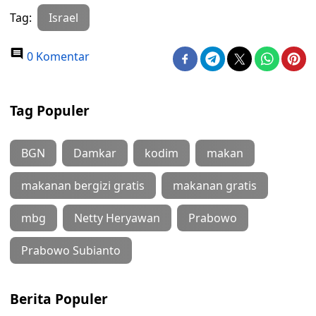
Tag:
Israel
0 Komentar
Tag Populer
BGN
Damkar
kodim
makan
makanan bergizi gratis
makanan gratis
mbg
Netty Heryawan
Prabowo
Prabowo Subianto
Berita Populer