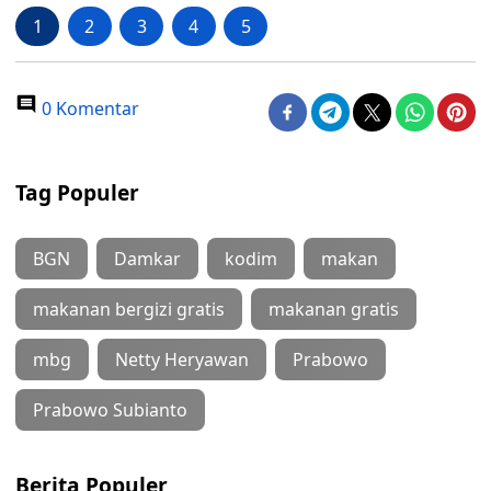
1
2
3
4
5
0 Komentar
Tag Populer
BGN
Damkar
kodim
makan
makanan bergizi gratis
makanan gratis
mbg
Netty Heryawan
Prabowo
Prabowo Subianto
Berita Populer