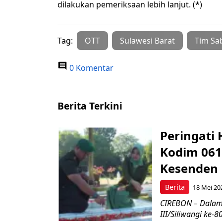
dilakukan pemeriksaan lebih lanjut. (*)
Tag:
OTT
Sulawesi Barat
Tim Sa
0 Komentar
Berita Terkini
Peringati 
Kodim 061
Kesenden
Berita
18 Mei 20
CIREBON – Dalam
III/Siliwangi ke