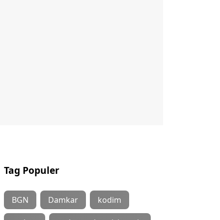
Tag Populer
BGN
Damkar
kodim