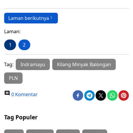
Laman berikutnya
Laman:
1
2
Tag:
Indramayu
Kilang Minyak Balongan
PLN
0 Komentar
Tag Populer