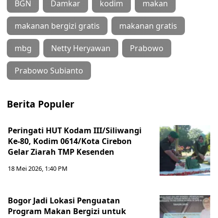
BGN
Damkar
kodim
makan
makanan bergizi gratis
makanan gratis
mbg
Netty Heryawan
Prabowo
Prabowo Subianto
Berita Populer
Peringati HUT Kodam III/Siliwangi
Ke-80, Kodim 0614/Kota Cirebon
Gelar Ziarah TMP Kesenden
18 Mei 2026, 1:40 PM
Bogor Jadi Lokasi Penguatan
Program Makan Bergizi untuk