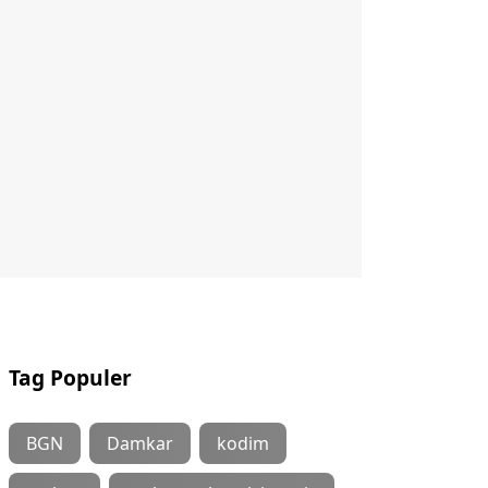
Tag Populer
BGN
Damkar
kodim