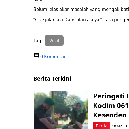
Belum jelas akar masalah yang mengakibatk
“Gue jalan aja. Gue jalan aja ya,” kata pen
Tag:
Viral
0 Komentar
Berita Terkini
Peringati 
Kodim 061
Kesenden
Berita
18 Mei 20