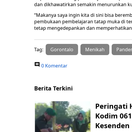
dan dikhawatirkan semakin menurunkan ku
“Makanya saya ingin kita di sini bisa ber
pembukaan pembelajaran tatap muka di ten
tetap mengedepankan dan memperhatikan pr
Tag:
Gorontalo
Menikah
Pande
0 Komentar
Berita Terkini
Peringati 
Kodim 061
Kesenden