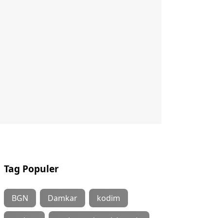
Tag Populer
BGN
Damkar
kodim