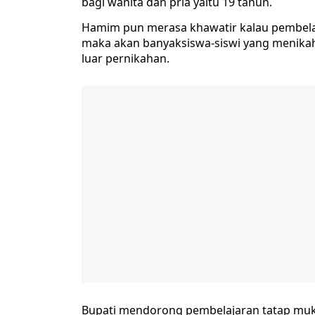
bagi wanita dan pria yaitu 19 tahun.
Hamim pun merasa khawatir kalau pembelaj
maka akan banyaksiswa-siswi yang menikah 
luar pernikahan.
Bupati mendorong pembelajaran tatap muka 