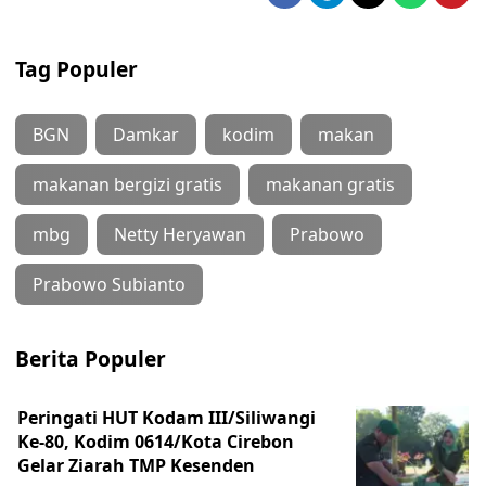
Tag Populer
BGN
Damkar
kodim
makan
makanan bergizi gratis
makanan gratis
mbg
Netty Heryawan
Prabowo
Prabowo Subianto
Berita Populer
Peringati HUT Kodam III/Siliwangi
Ke-80, Kodim 0614/Kota Cirebon
Gelar Ziarah TMP Kesenden