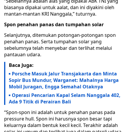
“Sebelahnya adalah alas yang dipakai ABK TNI yang
biasanya dipakai untuk aalat, dan ini diyakini oleh
mantan-mantan KRI Nanggala,” tuturnya.
Spon penahan panas dan tumpahan solar
Selanjutnya, ditemukan potongan-potongan spon
penahan panas. Serta tumpahan solar yang
sebelumnya telah menyebar dan terlihat melalui
pantauan udara.
Baca Juga:
Porsche Masuk Jalur Transjakarta dan Minta
Sopir Bus Mundur, Warganet: Mahalnya Harga
Mobil Juragan, Engga Semahal Otaknya
Operasi Pencarian Kapal Selam Nanggala 402,
Ada 9 Titik di Perairan Bali
“Spon-spon ini adalah untuk penahan panas pada
pressure hull. Spon ini harusnya spon besar tapi
keluarnya dalam bentuk kecil kecil. Terakhir adalah
solar, ini umum dan terlihat juga dalam patroli udara