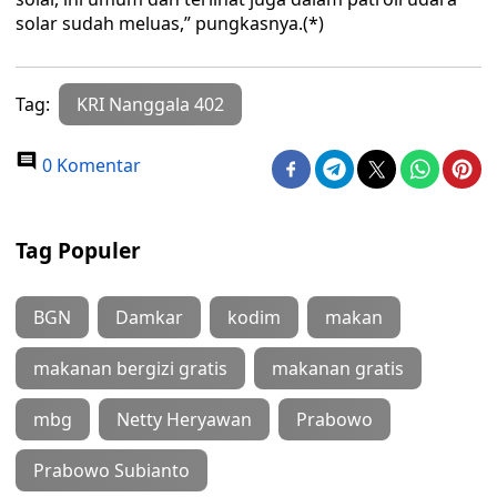
solar sudah meluas,” pungkasnya.(*)
Tag:
KRI Nanggala 402
0 Komentar
Tag Populer
BGN
Damkar
kodim
makan
makanan bergizi gratis
makanan gratis
mbg
Netty Heryawan
Prabowo
Prabowo Subianto