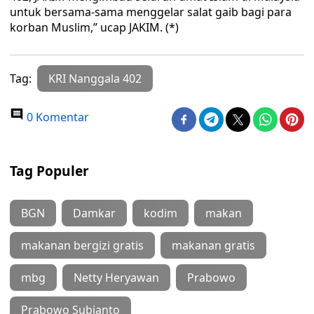
untuk bersama-sama menggelar salat gaib bagi para
korban Muslim,” ucap JAKIM. (*)
Tag:
KRI Nanggala 402
0 Komentar
Tag Populer
BGN
Damkar
kodim
makan
makanan bergizi gratis
makanan gratis
mbg
Netty Heryawan
Prabowo
Prabowo Subianto