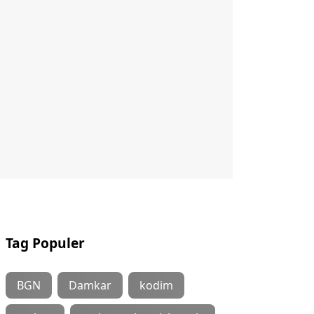
Tag Populer
BGN
Damkar
kodim