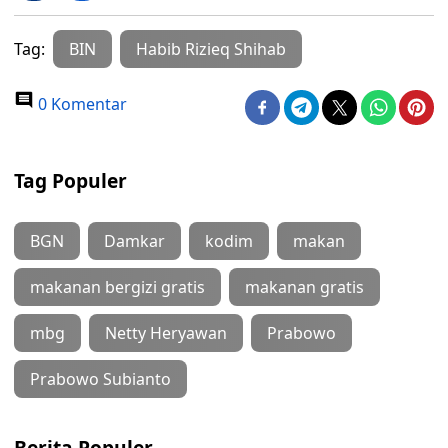
Tag:
BIN
Habib Rizieq Shihab
0 Komentar
Tag Populer
BGN
Damkar
kodim
makan
makanan bergizi gratis
makanan gratis
mbg
Netty Heryawan
Prabowo
Prabowo Subianto
Berita Populer