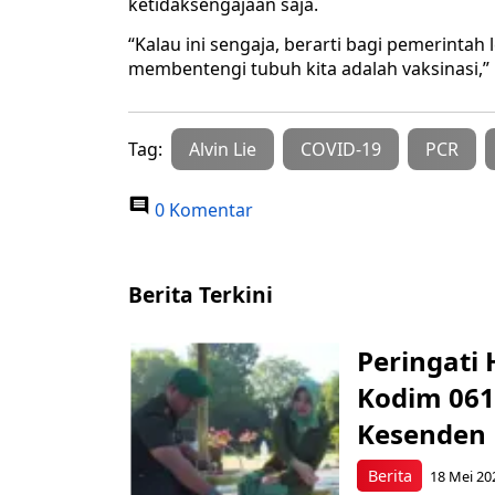
ketidaksengajaan saja.
“Kalau ini sengaja, berarti bagi pemerintah
membentengi tubuh kita adalah vaksinasi,”
Tag:
Alvin Lie
COVID-19
PCR
0 Komentar
Berita Terkini
Peringati 
Kodim 061
Kesenden
Berita
18 Mei 20