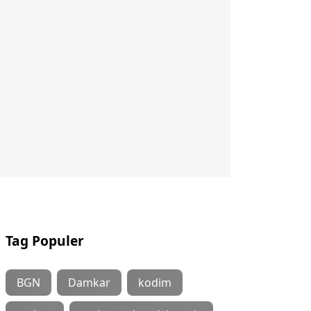
Tag Populer
BGN
Damkar
kodim