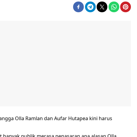
tangga Olla Ramlan dan Aufar Hutapea kini harus
t banyak publik merasa penasaran apa alasan Olla