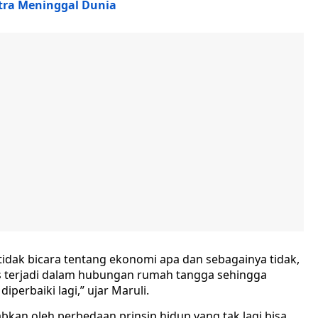
ra Meninggal Dunia
a tidak bicara tentang ekonomi apa dan sebagainya tidak,
us terjadi dalam hubungan rumah tangga sehingga
iperbaiki lagi,” ujar Maruli.
abkan oleh perbedaan prinsip hidup yang tak lagi bisa