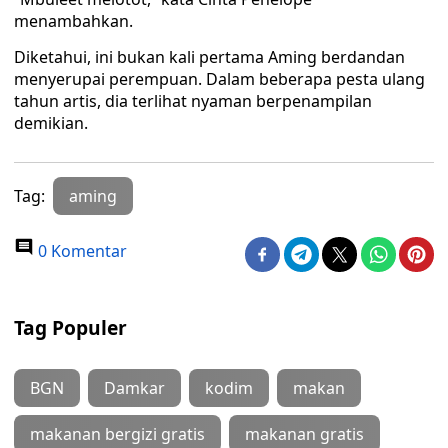
menambahkan.
Diketahui, ini bukan kali pertama Aming berdandan
menyerupai perempuan. Dalam beberapa pesta ulang
tahun artis, dia terlihat nyaman berpenampilan
demikian.
Tag:
aming
0 Komentar
Tag Populer
BGN
Damkar
kodim
makan
makanan bergizi gratis
makanan gratis