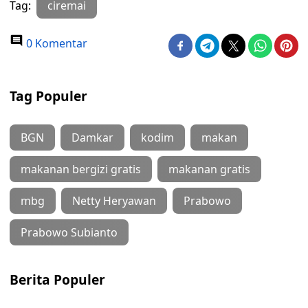
Tag:
ciremai
0 Komentar
Tag Populer
BGN
Damkar
kodim
makan
makanan bergizi gratis
makanan gratis
mbg
Netty Heryawan
Prabowo
Prabowo Subianto
Berita Populer