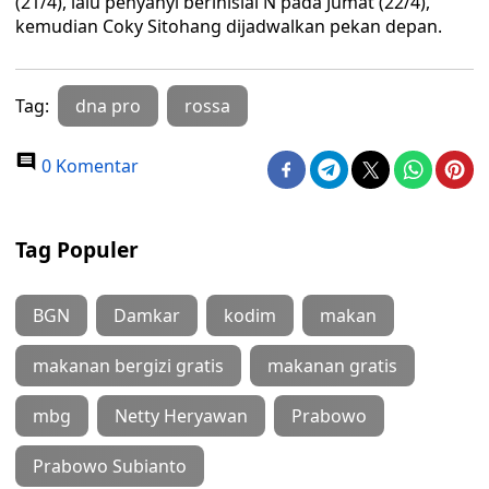
(21/4), lalu penyanyi berinisial N pada Jumat (22/4),
kemudian Coky Sitohang dijadwalkan pekan depan.
Tag:
dna pro
rossa
0 Komentar
Tag Populer
BGN
Damkar
kodim
makan
makanan bergizi gratis
makanan gratis
mbg
Netty Heryawan
Prabowo
Prabowo Subianto