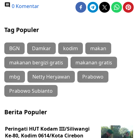
0 Komentar
Tag Populer
BGN
Damkar
kodim
makan
makanan bergizi gratis
makanan gratis
mbg
Netty Heryawan
Prabowo
Prabowo Subianto
Berita Populer
Peringati HUT Kodam III/Siliwangi
Ke-80, Kodim 0614/Kota Cirebon