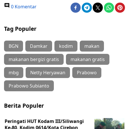
0 Komentar
Tag Populer
BGN
Damkar
kodim
makan
makanan bergizi gratis
makanan gratis
mbg
Netty Heryawan
Prabowo
Prabowo Subianto
Berita Populer
Peringati HUT Kodam III/Siliwangi
Ke-80, Kodim 0614/Kota Cirebon