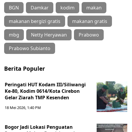
BGN
Damkar
kodim
makan
makanan bergizi gratis
makanan gratis
mbg
Netty Heryawan
Prabowo
Prabowo Subianto
Berita Populer
Peringati HUT Kodam III/Siliwangi
Ke-80, Kodim 0614/Kota Cirebon
Gelar Ziarah TMP Kesenden
18 Mei 2026, 1:40 PM
Bogor Jadi Lokasi Penguatan