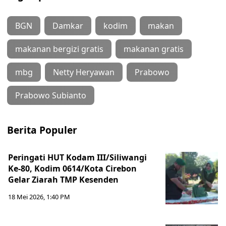
BGN
Damkar
kodim
makan
makanan bergizi gratis
makanan gratis
mbg
Netty Heryawan
Prabowo
Prabowo Subianto
Berita Populer
Peringati HUT Kodam III/Siliwangi
Ke-80, Kodim 0614/Kota Cirebon
Gelar Ziarah TMP Kesenden
18 Mei 2026, 1:40 PM