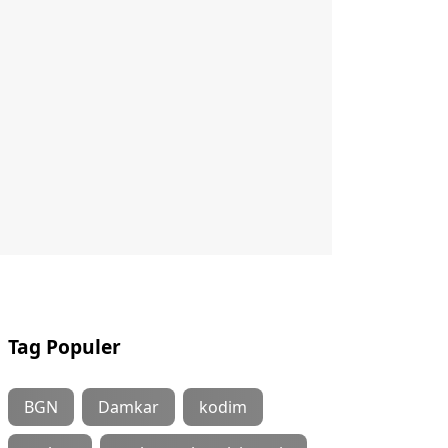
Tag Populer
BGN
Damkar
kodim