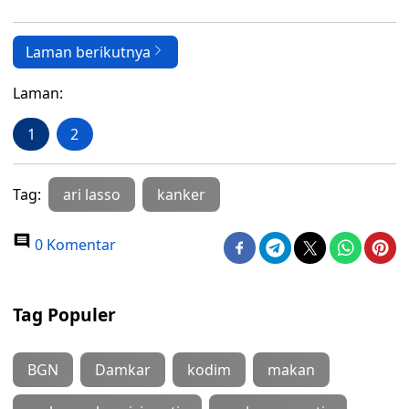
Laman berikutnya
Laman:
1
2
Tag:
ari lasso
kanker
0 Komentar
Tag Populer
BGN
Damkar
kodim
makan