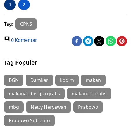
1
2
Tag:
CPNS
0 Komentar
Tag Populer
BGN
Damkar
kodim
makan
makanan bergizi gratis
makanan gratis
mbg
Netty Heryawan
Prabowo
Prabowo Subianto