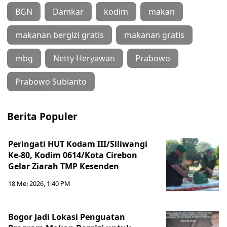
BGN
Damkar
kodim
makan
makanan bergizi gratis
makanan gratis
mbg
Netty Heryawan
Prabowo
Prabowo Subianto
Berita Populer
Peringati HUT Kodam III/Siliwangi
Ke-80, Kodim 0614/Kota Cirebon
Gelar Ziarah TMP Kesenden
18 Mei 2026, 1:40 PM
Bogor Jadi Lokasi Penguatan