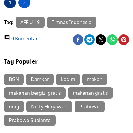
1
2
Tag:
AFF U-19
Timnas Indonesia
0 Komentar
Tag Populer
BGN
Damkar
kodim
makan
makanan bergizi gratis
makanan gratis
mbg
Netty Heryawan
Prabowo
Prabowo Subianto