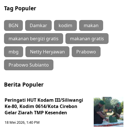
Tag Populer
BGN
Damkar
kodim
makan
makanan bergizi gratis
makanan gratis
mbg
Netty Heryawan
Prabowo
Prabowo Subianto
Berita Populer
Peringati HUT Kodam III/Siliwangi
Ke-80, Kodim 0614/Kota Cirebon
Gelar Ziarah TMP Kesenden
18 Mei 2026, 1:40 PM