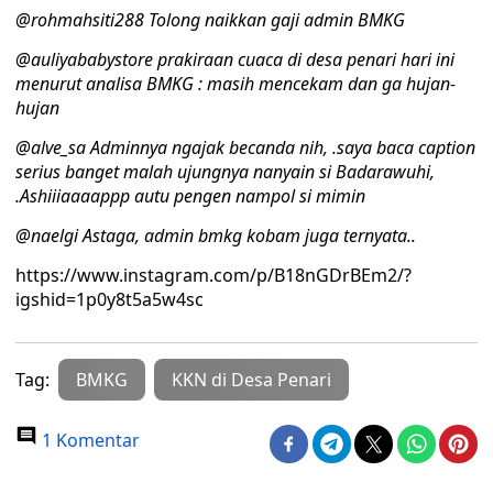
@rohmahsiti288 Tolong naikkan gaji admin BMKG
@auliyababystore prakiraan cuaca di desa penari hari ini
menurut analisa BMKG : masih mencekam dan ga hujan-
hujan
@alve_sa Adminnya ngajak becanda nih, .saya baca caption
serius banget malah ujungnya nanyain si Badarawuhi,
.Ashiiiaaaappp autu pengen nampol si mimin
@naelgi Astaga, admin bmkg kobam juga ternyata..
https://www.instagram.com/p/B18nGDrBEm2/?
igshid=1p0y8t5a5w4sc
Tag:
BMKG
KKN di Desa Penari
1 Komentar